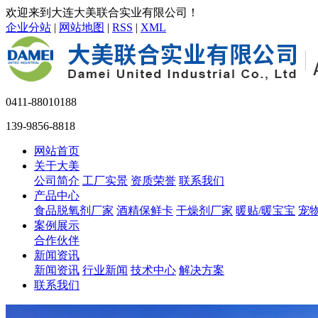
欢迎来到大连大美联合实业有限公司！
企业分站
|
网站地图
|
RSS
|
XML
0411-88010188
139-9856-8818
网站首页
关于大美
公司简介
工厂实景
资质荣誉
联系我们
产品中心
食品脱氧剂厂家
酒精保鲜卡
干燥剂厂家
暖贴/暖宝宝
宠
案例展示
合作伙伴
新闻资讯
新闻资讯
行业新闻
技术中心
解决方案
联系我们