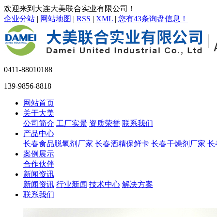
欢迎来到大连大美联合实业有限公司！
企业分站
|
网站地图
|
RSS
|
XML
|
您有
43
条询盘信息！
0411-88010188
139-9856-8818
网站首页
关于大美
公司简介
工厂实景
资质荣誉
联系我们
产品中心
长春食品脱氧剂厂家
长春酒精保鲜卡
长春干燥剂厂家
长
案例展示
合作伙伴
新闻资讯
新闻资讯
行业新闻
技术中心
解决方案
联系我们