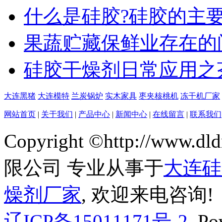
什么是硅胶?硅胶的主
果蔬贮藏保鲜业存在的
硅胶干燥剂日常应用之
大连黑猪
大连模特
兰炭锅炉
实木家具
枣夹核桃机
冻干机厂家
网站首页
|
关于我们
|
产品中心
|
新闻中心
|
在线留言
|
联系我们
Copyright ©http://w
限公司 专业从事于
大连硅
燥剂厂家
, 欢迎来电咨询!
辽ICP备15011171号-2
Pow