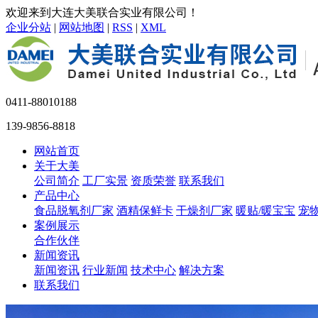
欢迎来到大连大美联合实业有限公司！
企业分站
|
网站地图
|
RSS
|
XML
0411-88010188
139-9856-8818
网站首页
关于大美
公司简介
工厂实景
资质荣誉
联系我们
产品中心
食品脱氧剂厂家
酒精保鲜卡
干燥剂厂家
暖贴/暖宝宝
宠
案例展示
合作伙伴
新闻资讯
新闻资讯
行业新闻
技术中心
解决方案
联系我们