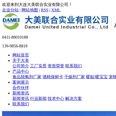
欢迎来到大连大美联合实业有限公司！
企业分站
|
网站地图
|
RSS
|
XML
0411-88010188
139-9856-8818
网站首页
关于大美
公司简介
工厂实景
资质荣誉
联系我们
产品中心
食品脱氧剂厂家
酒精保鲜卡
干燥剂厂家
暖贴/暖宝宝
宠
案例展示
合作伙伴
新闻资讯
新闻资讯
行业新闻
技术中心
解决方案
联系我们